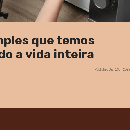
mples que temos
do a vida inteira
Published Jan 13th, 2025