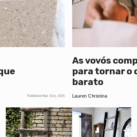
a
As vovós comp
 que
para tornar o d
barato
Lauren Christina
Published Mar 31st, 2025