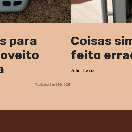
is para
Coisas si
roveito
feito erra
a
John Travis
Published Jan 16th, 2025